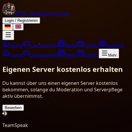
ZTFG - Multigaming Clan
Login / Registrieren
Home
Gameserver
News
Events
Support
Home
Gameserver
News
Events
Mehr
Eigenen Server kostenlos erhalten
Du kannst über uns einen eigenen Server kostenlos
bekommen, solange du Moderation und Serverpflege
aktiv übernimmst.
Bewerben
TeamSpeak