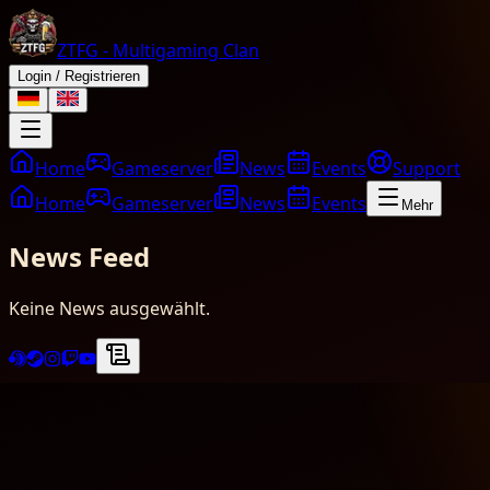
ZTFG - Multigaming Clan
Login / Registrieren
Home
Gameserver
News
Events
Support
Home
Gameserver
News
Events
Mehr
News Feed
Keine News ausgewählt.